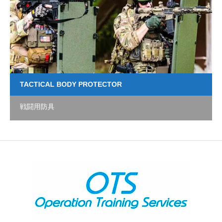
TACTICAL BODY PROTECTOR
戦闘用防具