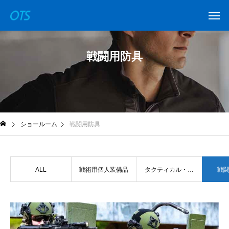
戦闘用防具
ショールーム
戦闘用防具
ALL
戦術用個人装備品
タクティカル・ウ
戦
ェポン