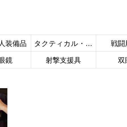
人装備品
タクティカル・ウ
戦闘
眼鏡
射撃支援具
双
ェポン